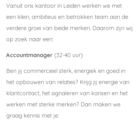
Email
Vanuit ons kantoor in Leiden werken we met
Wachtwoord
een klein, ambitieus en betrokken team aan de
verdere groei van beide merken. Daarom zijn wij
Nieuw wachtwoord versturen
op zoek naar een:
Bewaar gegevens
Accountmanager
(32-40 uur)
Terug naar inloggen
Inloggen
Ben jij commercieel sterk, energiek en goed in
Login
Dealer worden
aanvragen
het opbouwen van relaties? Krijg jij energie van
klantcontact, het signaleren van kansen en het
werken met sterke merken? Dan maken we
graag kennis met je.