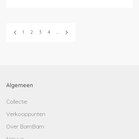
1
2
3
4
...
Algemeen
Collectie
Verkooppunten
Over BamBam
Nieuws