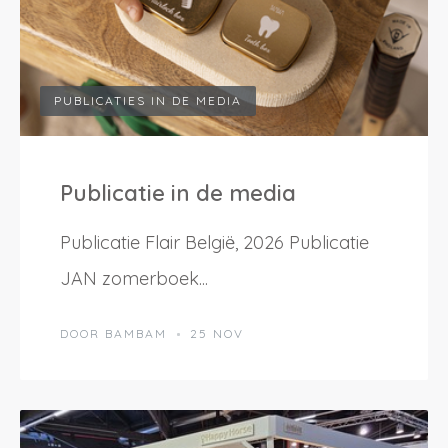
PUBLICATIES IN DE MEDIA
Inloggen
Publicatie in de media
Debiteurnummer
Wachtwoord vergeten
Publicatie Flair België, 2026 Publicatie
Email
JAN zomerboek...
Wachtwoord
DOOR BAMBAM
25 NOV
Nieuw wachtwoord versturen
Bewaar gegevens
Terug naar inloggen
Inloggen