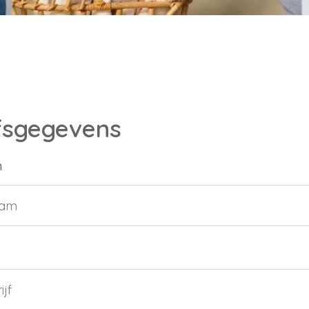
fsgegevens
m