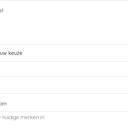
el
ken