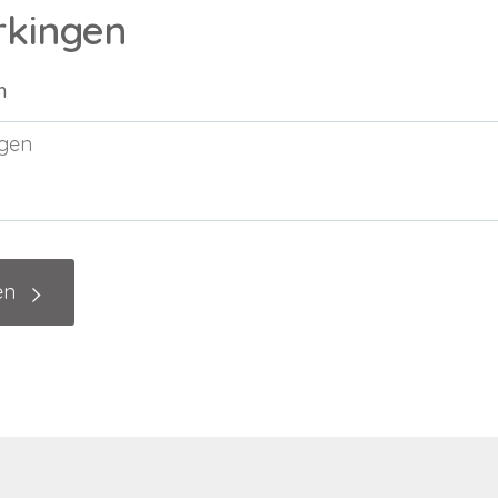
kingen
n
en