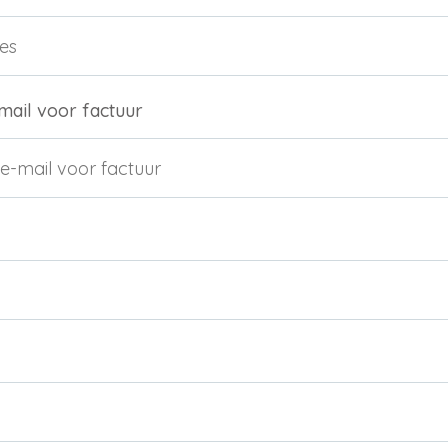
Nieuw wachtwoord versturen
Bewaar gegevens
Inloggen
Terug naar inloggen
mail voor factuur
Login aanvragen
Dealer worden