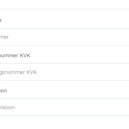
r
gsnummer KVK
Inloggen
Debiteurnummer
Wachtwoord vergeten
oon
Email
Wachtwoord