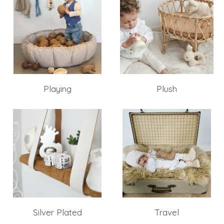
Debiteurnummer
Wachtwoord vergeten
Email
Wachtwoord
Playing
Plush
Nieuw wachtwoord versturen
Bewaar gegevens
Terug naar inloggen
Inloggen
Login
Dealer worden
aanvragen
Silver Plated
Travel