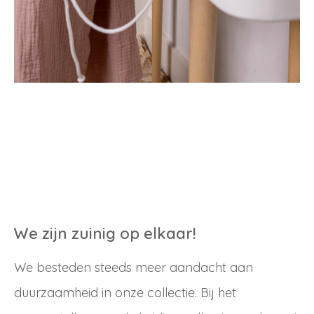
Inloggen
Debiteurnummer
Wachtwoord vergeten
Email
Wachtwoord
We zijn zuinig op elkaar!
We besteden steeds meer aandacht aan
Nieuw wachtwoord versturen
Bewaar gegevens
duurzaamheid in onze collectie. Bij het
Terug naar inloggen
Inloggen