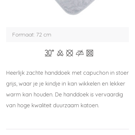
Inloggen
Debiteurnummer
Formaat: 72 cm
Wachtwoord vergeten
Email
Wachtwoord
Heerlijk zachte handdoek met capuchon in stoer
grijs, waar je je kindje in kan wikkelen en lekker
Nieuw wachtwoord versturen
Bewaar gegevens
warm kan houden. De handdoek is vervaardig
Terug naar inloggen
van hoge kwaliteit duurzaam katoen.
Inloggen
Login
Dealer worden
aanvragen