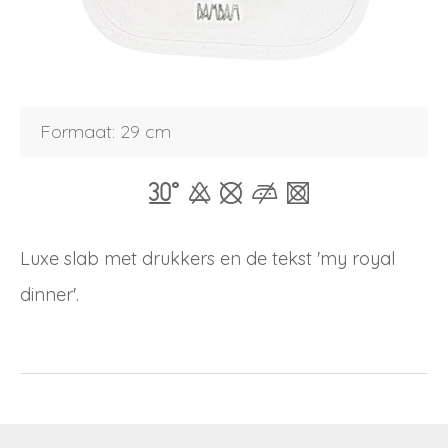
Inloggen
Debiteurnummer
Wachtwoord vergeten
Formaat: 29 cm
Email
Wachtwoord
Luxe slab met drukkers en de tekst 'my royal
Nieuw wachtwoord versturen
Bewaar gegevens
dinner'.
Terug naar inloggen
Inloggen
Login
Dealer worden
aanvragen