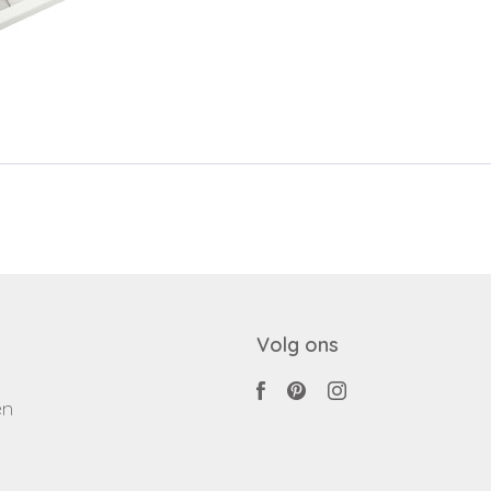
Inloggen
Terug naar inloggen
Login aanvragen
Dealer worden
Volg ons
en