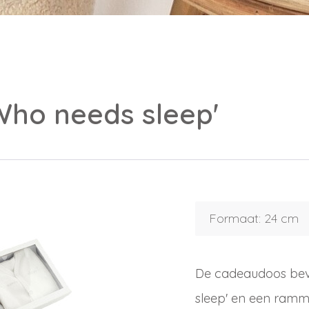
'Who needs sleep'
Inloggen
Debiteurnummer
Wachtwoord vergeten
Email
Formaat: 24 cm
Wachtwoord
De cadeaudoos beva
Nieuw wachtwoord versturen
Bewaar gegevens
sleep' en een ramm