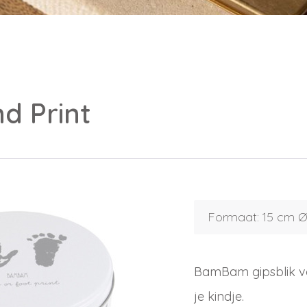
d Print
Formaat: 15 cm Ø
BamBam gipsblik vo
Inloggen
je kindje.