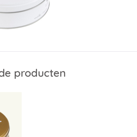
Debiteurnummer
Wachtwoord vergeten
Email
Wachtwoord
Nieuw wachtwoord versturen
Bewaar gegevens
rde producten
Inloggen
Terug naar inloggen
Login aanvragen
Dealer worden