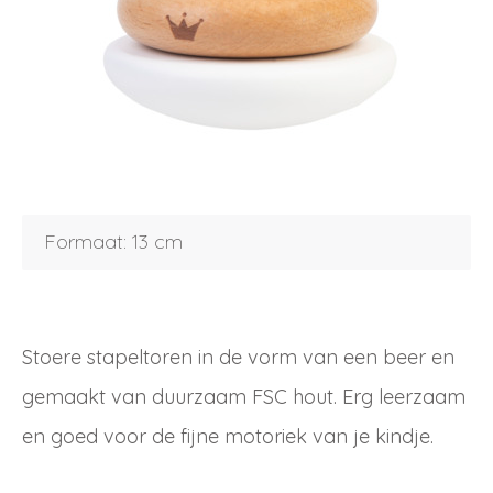
Inloggen
Debiteurnummer
Wachtwoord vergeten
Email
Formaat: 13 cm
Wachtwoord
Nieuw wachtwoord versturen
Bewaar gegevens
Stoere stapeltoren in de vorm van een beer en
gemaakt van duurzaam FSC hout. Erg leerzaam
Terug naar inloggen
Inloggen
en goed voor de fijne motoriek van je kindje.
Login
Dealer worden
aanvragen