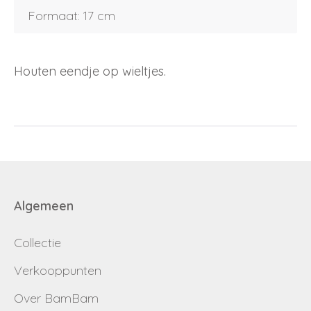
Wachtwoord vergeten
Formaat: 17 cm
Email
Wachtwoord
Houten eendje op wieltjes.
Nieuw wachtwoord versturen
Bewaar gegevens
Terug naar inloggen
Inloggen
Login
Dealer worden
Algemeen
aanvragen
Collectie
Verkooppunten
Over BamBam