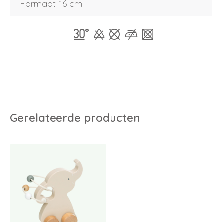
Formaat: 16 cm
Inloggen
Debiteurnummer
Wachtwoord vergeten
Gerelateerde producten
Email
Wachtwoord
Nieuw wachtwoord versturen
Bewaar gegevens
Terug naar inloggen
Inloggen