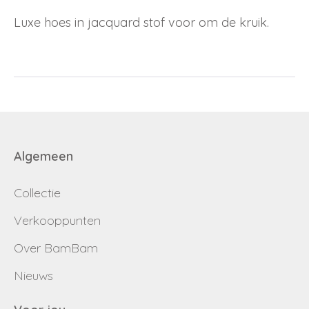
Email
Luxe hoes in jacquard stof voor om de kruik.
Wachtwoord
Nieuw wachtwoord versturen
Bewaar gegevens
Terug naar inloggen
Inloggen
Algemeen
Login
Dealer worden
aanvragen
Collectie
Verkooppunten
Over BamBam
Nieuws