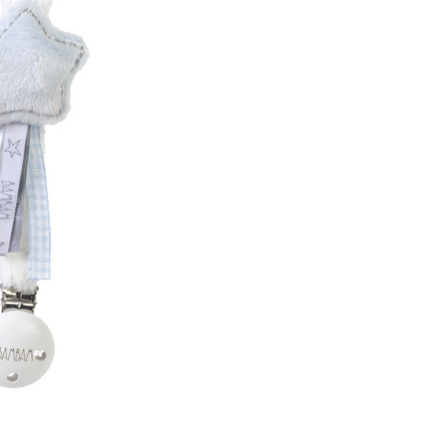
Email
Wachtwoord
Nieuw wachtwoord versturen
Bewaar gegevens
Inloggen
Terug naar inloggen
Login aanvragen
Dealer worden