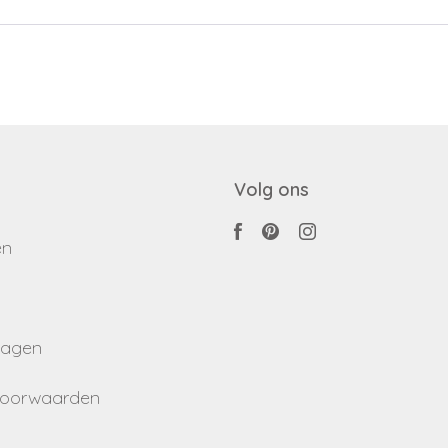
Volg ons
en
ragen
voorwaarden