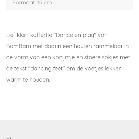
Formaat: 15 cm
Inloggen
Debiteurnummer
Wachtwoord vergeten
Lief klein koffertje "Dance en play" van
Email
BamBam met daarin een houten rammelaar in
Wachtwoord
de vorm van een konijntje en stoere sokjes met
de tekst "dancing feet" om de voetjes lekker
Nieuw wachtwoord versturen
Bewaar gegevens
warm te houden.
Terug naar inloggen
Inloggen
Login
Dealer worden
aanvragen