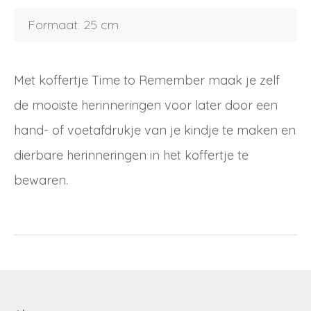
Inloggen
Formaat: 25 cm
Debiteurnummer
Wachtwoord vergeten
Met koffertje Time to Remember maak je zelf
Email
de mooiste herinneringen voor later door een
Wachtwoord
hand- of voetafdrukje van je kindje te maken en
dierbare herinneringen in het koffertje te
Nieuw wachtwoord versturen
Bewaar gegevens
bewaren.
Terug naar inloggen
Inloggen
Login
Dealer worden
aanvragen