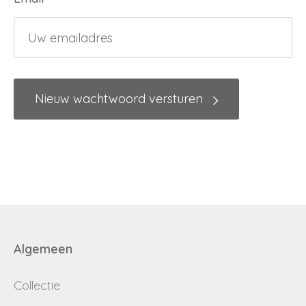
Nieuw wachtwoord versturen
Inloggen
Debiteurnummer
Wachtwoord vergeten
Email
Wachtwoord
Algemeen
Collectie
Nieuw wachtwoord versturen
Bewaar gegevens