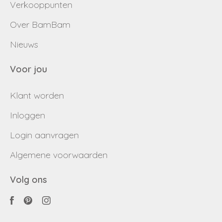
Verkooppunten
Terug naar inloggen
Inloggen
Over BamBam
Nieuws
Login
Dealer worden
aanvragen
Voor jou
Klant worden
Inloggen
Login aanvragen
Algemene voorwaarden
Volg ons