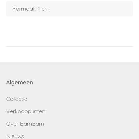
Formaat: 4 cm
Email
Wachtwoord
Nieuw wachtwoord versturen
Bewaar gegevens
Terug naar inloggen
Inloggen
Algemeen
Login
Dealer worden
aanvragen
Collectie
Verkooppunten
Over BamBam
Nieuws