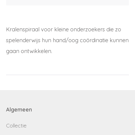
Debiteurnummer
Wachtwoord vergeten
Email
Kralenspiraal voor kleine onderzoekers die zo
Wachtwoord
spelenderwijs hun hand/oog coördinatie kunnen
gaan ontwikkelen.
Nieuw wachtwoord versturen
Bewaar gegevens
Terug naar inloggen
Inloggen
Login
Dealer worden
aanvragen
Algemeen
Collectie