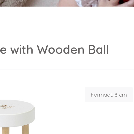
le with Wooden Ball
Inloggen
Debiteurnummer
Wachtwoord vergeten
Formaat: 8 cm
Email
Wachtwoord