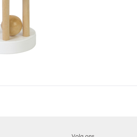
Nieuw wachtwoord versturen
Bewaar gegevens
Inloggen
Terug naar inloggen
Login aanvragen
Dealer worden
Volg ons