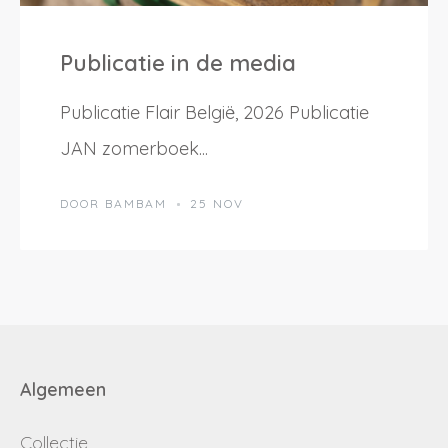
Debiteurnummer
Wachtwoord vergeten
Publicatie in de media
Email
Publicatie Flair België, 2026 Publicatie
Wachtwoord
JAN zomerboek...
DOOR BAMBAM
25 NOV
Nieuw wachtwoord versturen
Bewaar gegevens
Terug naar inloggen
Inloggen
Login
Dealer worden
aanvragen
Algemeen
Collectie