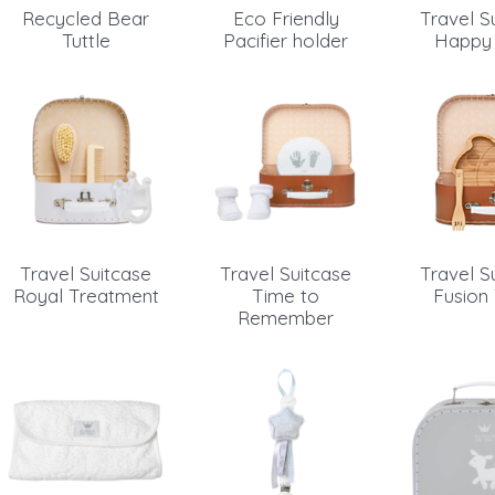
Recycled Bear
Eco Friendly
Travel S
Email
Tuttle
Pacifier holder
Happy
Wachtwoord
Nieuw wachtwoord versturen
Bewaar gegevens
Inloggen
Terug naar inloggen
Travel Suitcase
Travel Suitcase
Travel S
Royal Treatment
Time to
Fusion
Login aanvragen
Dealer worden
Remember