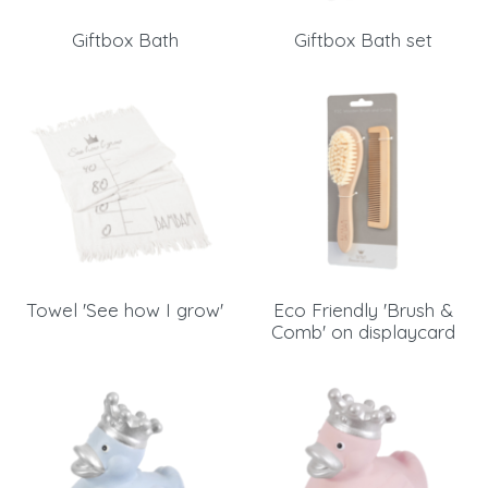
Giftbox Bath
Giftbox Bath set
Nieuw wachtwoord versturen
Bewaar gegevens
Terug naar inloggen
Inloggen
Login
Dealer worden
aanvragen
Towel 'See how I grow'
Eco Friendly 'Brush &
Comb' on displaycard